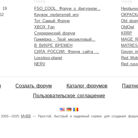
:
19
FSO_COOL. Форум о фигурном…
Необычн
62
Кружок любителей игр
ОКРАСК
Тот Самый Форум
Old фор
XBOX Fan
OldOwl
Слизеринский форум
KRRP
Гримёрка - Твой мюзикловый…
MAGE R
В ВИХРЕ ВРЕМЕН
MATRES
СИЛА РОССИИ. Форум сайта …
Geven m
Lossless-planet
Red Mobi
NERV
Red russ
и
Создать форум
Каталог форумов
Партн
Пользовательское соглашение
MyBB
 2005—2025
— Простой, быстрый и надежный сервис для создания форум