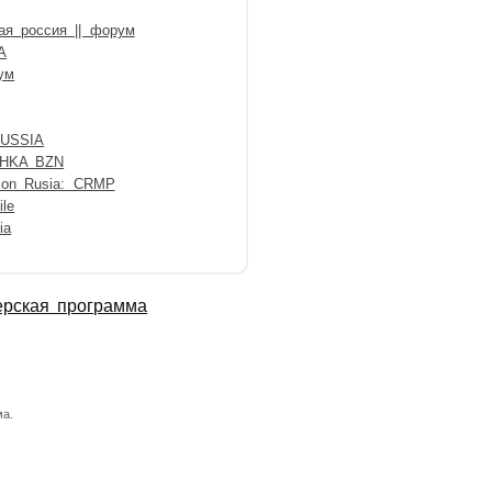
ая россия || форум
А
ум
USSIA
HKA BZN
on Rusia: CRMP
le
ia
ерская программа
а.